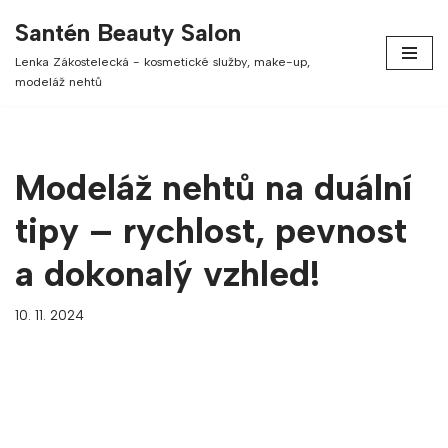
Santén Beauty Salon
Přeskočit
Lenka Zákostelecká - kosmetické služby, make-up,
na
modeláž nehtů
obsah
Modeláž nehtů na duální
tipy – rychlost, pevnost
a dokonalý vzhled!
10. 11. 2024