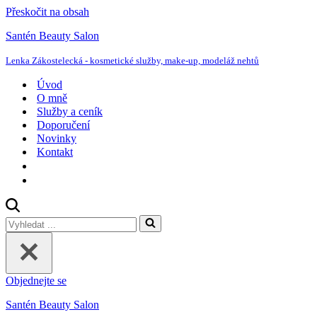
Přeskočit na obsah
Santén Beauty Salon
Lenka Zákostelecká - kosmetické služby, make-up, modeláž nehtů
Úvod
O mně
Služby a ceník
Doporučení
Novinky
Kontakt
Vyhledat
...
Objednejte se
Santén Beauty Salon