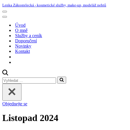
Lenka Zákostelecká - kosmetické služby, make-up, modeláž nehtů
Navigační
menu
Navigační
menu
Úvod
O mně
Služby a ceník
Doporučení
Novinky
Kontakt
Vyhledat
...
Objednejte se
Listopad 2024